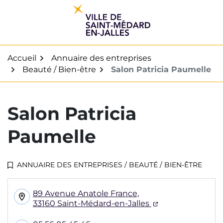
Gestion des traceurs
Aller
au
contenu
Accueil
Annuaire des entreprises
Beauté / Bien-être
Salon Patricia Paumelle
Salon Patricia
Paumelle
ANNUAIRE DES ENTREPRISES
/
BEAUTÉ / BIEN-ÊTRE
INFOS UTILES
89 Avenue Anatole France,
(ouverture dans
33160 Saint-Médard-en-Jalles