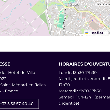
Leaflet
|
ales
ESSE
HORAIRES D'OUVERT
de l'Hôtel-de-Ville
Lundi : 13h30-17h30
022
Mardi, jeudi et vendredi : 
 Saint-Médard-en-Jalles
17h30
 - France
Mercredi : 8h30-17h30
am
inkedin
îne Youtube
Samedi : 10h-12h (perman
d'identité)
+33 5 56 57 40 40