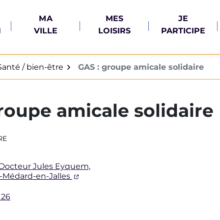
MA
MES
JE
N
VILLE
LOISIRS
PARTICIPE
Santé / bien-être
GAS : groupe amicale solidaire
roupe amicale solidaire
RE
Docteur Jules Eyquem,
(ouverture dans un nouvel onglet)
t-Médard-en-Jalles
 26