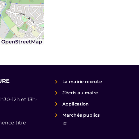
©
OpenStreetMap
URE
La mairie recrute
J’écris au maire
8h30-12h et 13h-
Application
Marchés publics
ence titre
(ouverture dans un nouvel ongl