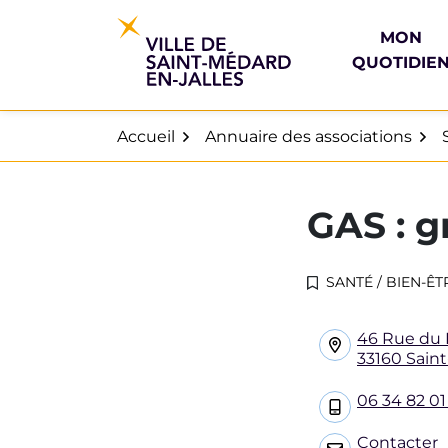
Gestion des traceurs
Aller
au
MON
contenu
QUOTIDIE
Accueil
Annuaire des associations
GAS : g
SANTÉ / BIEN-ÊT
INFOS UTILES
46 Rue du 
33160 Sain
06 34 82 01
Contacter