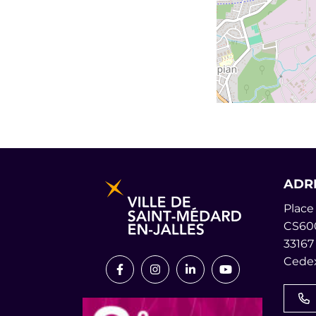
Informations pratiques et lég
ADR
Place 
CS60
33167
Cedex
Lien vers le compte Facebook
Lien vers le compte Instagr
Lien vers le compte L
Lien vers la cha