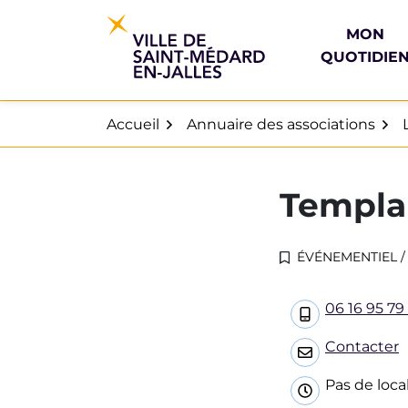
Gestion des traceurs
Aller
au
MON
contenu
QUOTIDIE
Accueil
Annuaire des associations
Templa
ÉVÉNEMENTIEL
/
INFOS UTILES
06 16 95 79
Contacter
Pas de loca