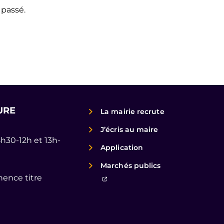
 passé.
URE
La mairie recrute
J’écris au maire
8h30-12h et 13h-
Application
Marchés publics
ence titre
(ouverture dans un nouvel ongl