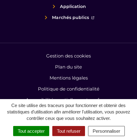
Application
(ouverture dans un
Marchés publics
Gestion des cookies
Plan du site
Mentions légales
Politique de confidentialité
Accessibilité : partiellement conforme
Ce site utilise des traceurs pour fonctionner et obtenir des
Contact
statistiques d'utilisation afin améliorer l'utilisation, vous pouvez
contrôler ceux que vous souhaitez activer.
MENU
Tout accepter
Tout refuser
Personnaliser
Inovagora (ouverture dan
Site réalisé par
RECHERCHE
ACCESSIBILITÉ