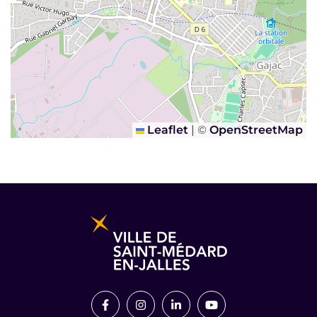
Leaflet
|
©
OpenStreetMap
Informations pratiques et légales
Lien vers le compte Facebook
Lien vers le compte Instagram
Lien vers le compte Link
Lien vers la chaîn