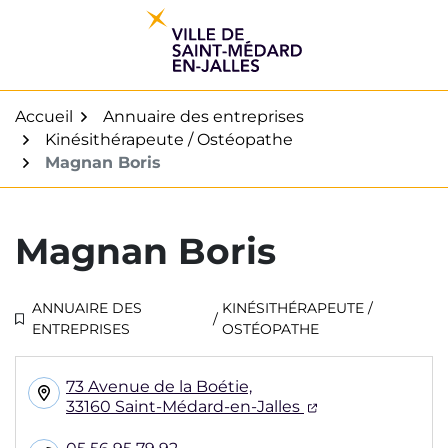
Gestion des traceurs
Aller
au
contenu
Accueil
Annuaire des entreprises
Kinésithérapeute / Ostéopathe
Magnan Boris
Magnan Boris
ANNUAIRE DES
KINÉSITHÉRAPEUTE /
/
ENTREPRISES
OSTÉOPATHE
INFOS UTILES
73 Avenue de la Boétie,
(ouverture dans
33160 Saint-Médard-en-Jalles