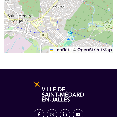
Leaflet
|
©
OpenStreetMap
Informations pratiques et légales
Lien vers le compte Facebook
Lien vers le compte Instagram
Lien vers le compte Link
Lien vers la chaîn