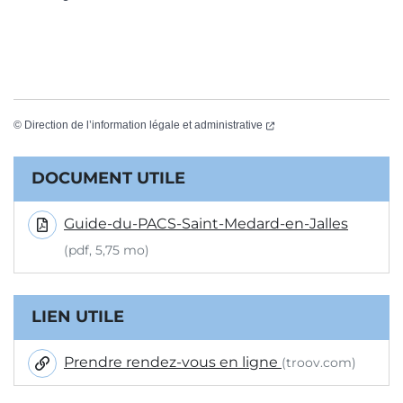
(ouverture dans un nouvel
©
Direction de l’information légale et administrative
Informations complémentaires
DOCUMENT UTILE
Guide-du-PACS-Saint-Medard-en-Jalles
(pdf, 5,75 mo)
LIEN UTILE
Prendre rendez-vous en ligne
(troov.com)