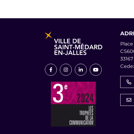
Informations pratiques et lég
ADR
Place 
CS60
33167
Cedex
Lien vers le compte Facebook
Lien vers le compte Instagr
Lien vers le compte L
Lien vers la cha