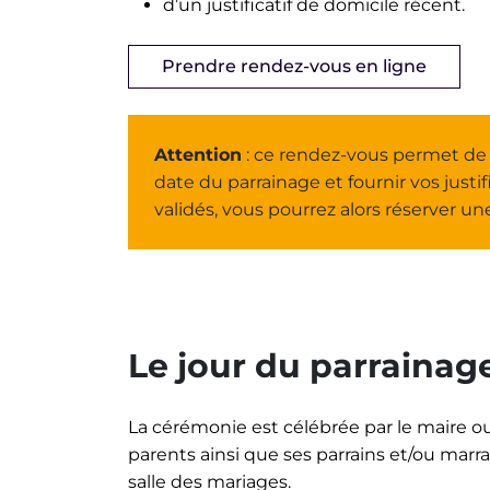
d’un justificatif de domicile récent.
Prendre rendez-vous en ligne
Attention
: ce rendez-vous permet de re
date du parrainage et fournir vos justific
validés, vous pourrez alors réserver un
Le jour du parrainage
La cérémonie est célébrée par le maire ou
parents ainsi que ses parrains et/ou mar
salle des mariages.