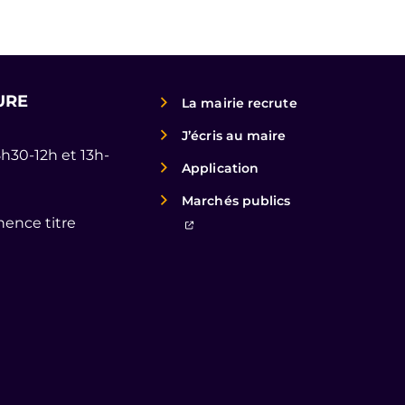
URE
La mairie recrute
J’écris au maire
8h30-12h et 13h-
Application
Marchés publics
ence titre
(ouverture dans un nouvel ongl