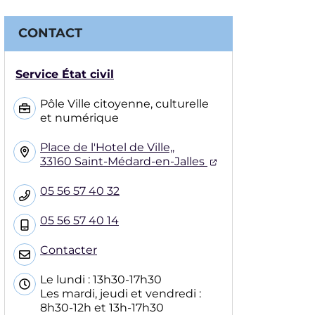
CONTACT
Service État civil
Pôle Ville citoyenne, culturelle
et numérique
Place de l'Hotel de Ville,,
(ouverture dans 
33160 Saint-Médard-en-Jalles
05 56 57 40 32
05 56 57 40 14
Contacter
Le lundi : 13h30-17h30
Les mardi, jeudi et vendredi :
8h30-12h et 13h-17h30