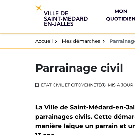
Gestion des traceurs
Aller
au
MON
contenu
QUOTIDIE
Accueil
Mes démarches
Parrainage
Parrainage civil
ÉTAT CIVIL ET CITOYENNETÉ
MIS À JOUR 
La Ville de Saint-Médard-en-Jal
parrainages civils. Cette déma
manière laïque un parrain et u