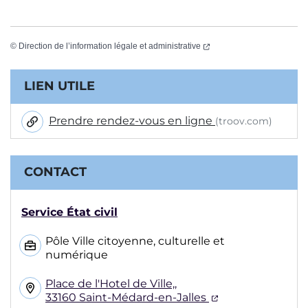
(ouverture dans un nouvel
©
Direction de l’information légale et administrative
Informations complémentaires
LIEN UTILE
Prendre rendez-vous en ligne
(troov.com)
CONTACT
Service État civil
Pôle Ville citoyenne, culturelle et
numérique
Place de l'Hotel de Ville,,
(ouverture dans
33160 Saint-Médard-en-Jalles