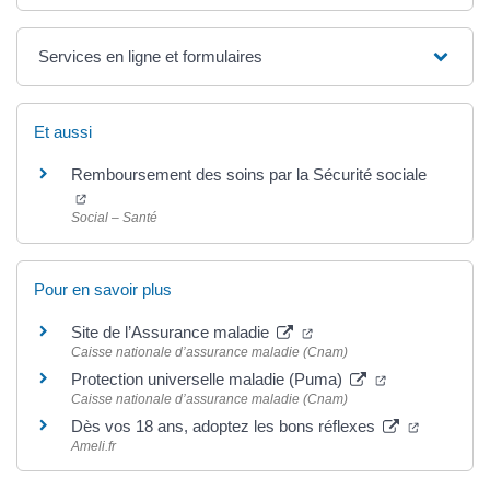
Services en ligne et formulaires
Et aussi
Remboursement des soins par la Sécurité sociale
(ouverture dans un nouvel onglet)
Social – Santé
Pour en savoir plus
(ouverture dans un nouve
Site de l’Assurance maladie
Caisse nationale d’assurance maladie (Cnam)
(ouverture dan
Protection universelle maladie (Puma)
Caisse nationale d’assurance maladie (Cnam)
(ouvertur
Dès vos 18 ans, adoptez les bons réflexes
Ameli.fr