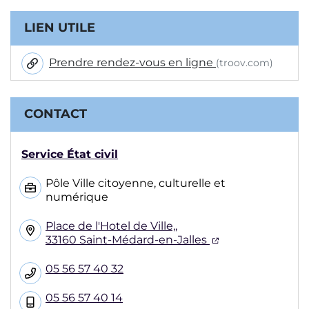
Informations complémentaires
LIEN UTILE
Prendre rendez-vous en ligne
(troov.com)
CONTACT
Service État civil
Pôle Ville citoyenne, culturelle et
numérique
Place de l'Hotel de Ville,,
(ouverture dans
33160 Saint-Médard-en-Jalles
05 56 57 40 32
05 56 57 40 14