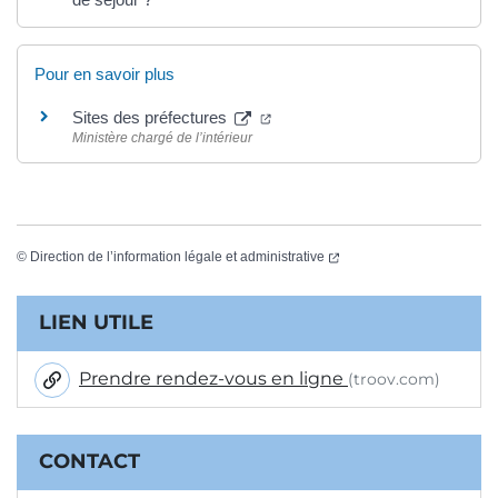
Pour en savoir plus
(ouverture dans un nouvel ongle
Sites des préfectures
Ministère chargé de l’intérieur
(ouverture dans un nouvel
©
Direction de l’information légale et administrative
Informations complémentaires
LIEN UTILE
Prendre rendez-vous en ligne
(troov.com)
CONTACT