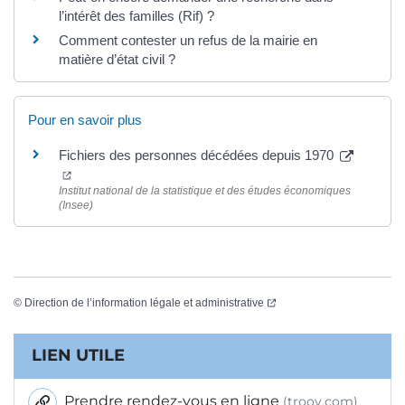
l’intérêt des familles (Rif) ?
Comment contester un refus de la mairie en
matière d’état civil ?
Pour en savoir plus
Fichiers des personnes décédées depuis 1970
(ouverture dans un nouvel onglet)
Institut national de la statistique et des études économiques
(Insee)
(ouverture dans un nouvel
©
Direction de l’information légale et administrative
Informations complémentaires
LIEN UTILE
Prendre rendez-vous en ligne
(troov.com)