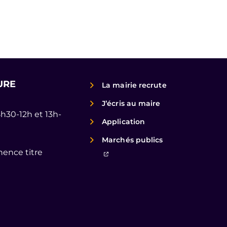
URE
La mairie recrute
J’écris au maire
8h30-12h et 13h-
Application
Marchés publics
ence titre
(ouverture dans un nouvel ongl