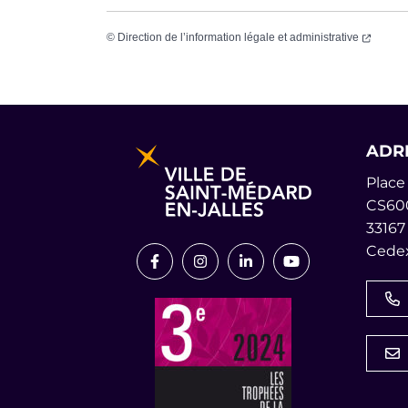
(ouvert
©
Direction de l’information légale et administrative
Informations pratiques et lég
ADR
Place 
CS60
33167
Cedex
Lien vers le compte Facebook
Lien vers le compte Instagr
Lien vers le compte L
Lien vers la cha