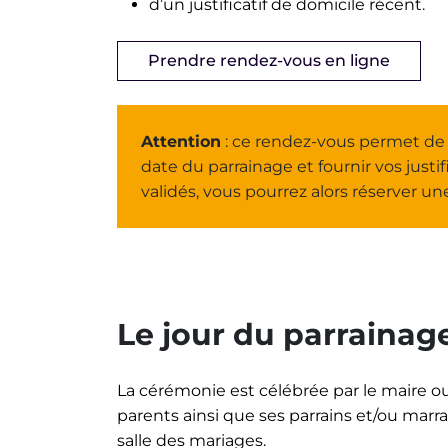
d’un justificatif de domicile récent.
Prendre rendez-vous en ligne
Attention
: ce rendez-vous permet de re
date du parrainage et fournir vos justific
validés, vous pourrez alors réserver un
Le jour du parrainage
La cérémonie est célébrée par le maire ou
parents ainsi que ses parrains et/ou mar
salle des mariages.