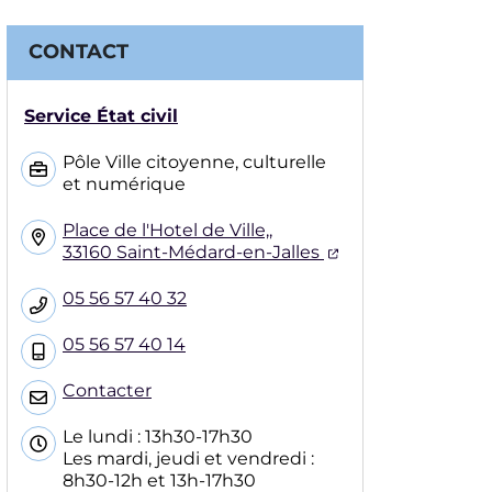
CONTACT
Service État civil
Pôle Ville citoyenne, culturelle
et numérique
Place de l'Hotel de Ville,,
(ouverture dans 
33160 Saint-Médard-en-Jalles
05 56 57 40 32
05 56 57 40 14
Contacter
Le lundi : 13h30-17h30
Les mardi, jeudi et vendredi :
8h30-12h et 13h-17h30