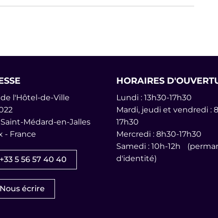
ure dans un nouvel onglet)
ales
ESSE
HORAIRES D'OUVERT
de l'Hôtel-de-Ville
Lundi : 13h30-17h30
022
Mardi, jeudi et vendredi : 
 Saint-Médard-en-Jalles
17h30
 - France
Mercredi : 8h30-17h30
am
inkedin
îne Youtube
Samedi : 10h-12h (perman
d'identité)
+33 5 56 57 40 40
Nous écrire