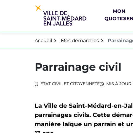
Gestion des traceurs
Aller
au
MON
contenu
QUOTIDIE
Accueil
Mes démarches
Parrainage
Parrainage civil
ÉTAT CIVIL ET CITOYENNETÉ
MIS À JOUR 
La Ville de Saint-Médard-en-Jal
parrainages civils. Cette déma
manière laïque un parrain et u