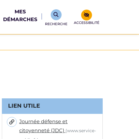
MES
DÉMARCHES
ACCESSIBILITÉ
RECHERCHE
Informations complémentair
LIEN UTILE
Journée défense et
citoyenneté (JDC)
(www.service-