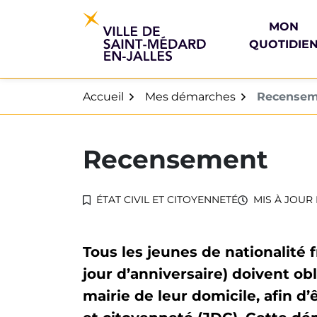
Gestion des traceurs
Aller
au
MON
contenu
QUOTIDIE
Accueil
Mes démarches
Recensem
Recensement
ÉTAT CIVIL ET CITOYENNETÉ
MIS À JOUR 
Tous les jeunes de nationalité f
jour d’anniversaire) doivent ob
mairie de leur domicile, afin d