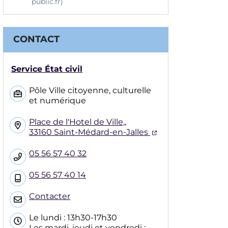
public.fr)
CONTACT
Service État civil
Pôle Ville citoyenne, culturelle
et numérique
Place de l'Hotel de Ville,,
(ouverture dans 
33160 Saint-Médard-en-Jalles
05 56 57 40 32
05 56 57 40 14
Contacter
Le lundi : 13h30-17h30
Les mardi, jeudi et vendredi :