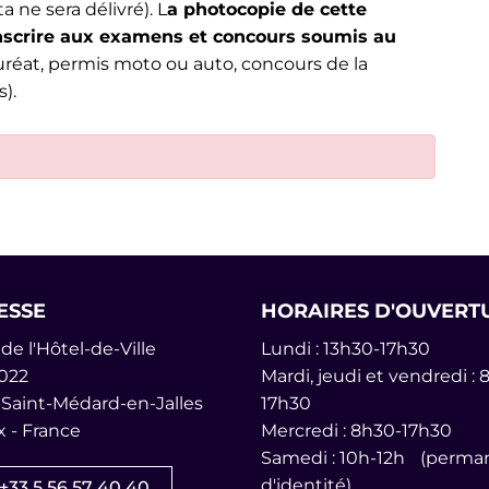
ne sera délivré). L
a photocopie de cette
inscrire aux examens et concours soumis au
réat, permis moto ou auto, concours de la
).
ales
ESSE
HORAIRES D'OUVERT
de l'Hôtel-de-Ville
Lundi : 13h30-17h30
022
Mardi, jeudi et vendredi : 
 Saint-Médard-en-Jalles
17h30
 - France
Mercredi : 8h30-17h30
am
inkedin
îne Youtube
Samedi : 10h-12h (perman
d'identité)
+33 5 56 57 40 40