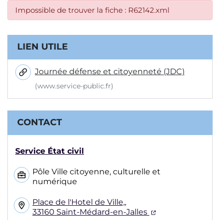
Impossible de trouver la fiche : R62142.xml
Informations complémentaires
LIEN UTILE
Journée défense et citoyenneté (JDC)
(www.service-public.fr)
CONTACT
Service État civil
Pôle Ville citoyenne, culturelle et
numérique
Place de l'Hotel de Ville,,
(ouverture dans
33160 Saint-Médard-en-Jalles