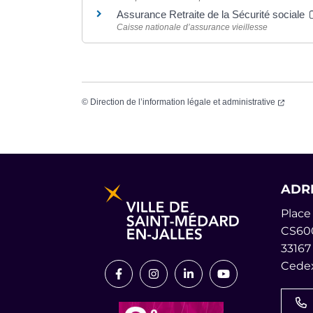
Assurance Retraite de la Sécurité sociale
Caisse nationale d’assurance vieillesse
(ouvert
©
Direction de l’information légale et administrative
Informations pratiques et lég
ADR
Place 
CS60
33167
Cedex
Lien vers le compte Facebook
Lien vers le compte Instagr
Lien vers le compte L
Lien vers la cha