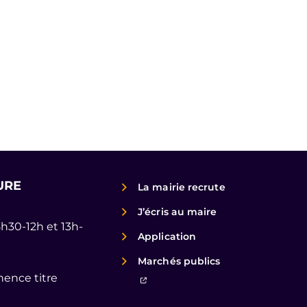
URE
La mairie recrute
J’écris au maire
8h30-12h et 13h-
Application
Marchés publics
ence titre
(ouverture dans un nouvel ongl