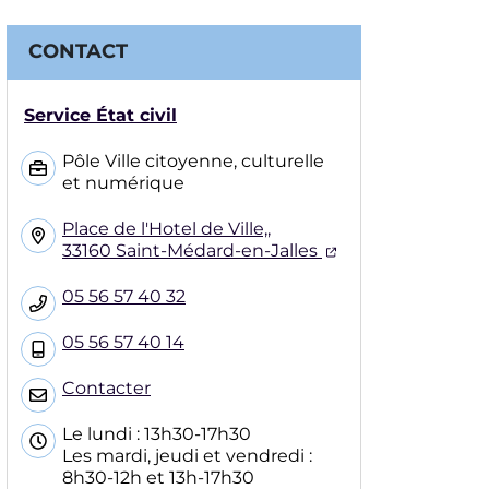
CONTACT
Service État civil
Pôle Ville citoyenne, culturelle
et numérique
Place de l'Hotel de Ville,,
(ouverture dans 
33160 Saint-Médard-en-Jalles
05 56 57 40 32
05 56 57 40 14
Contacter
Le lundi : 13h30-17h30
Les mardi, jeudi et vendredi :
8h30-12h et 13h-17h30