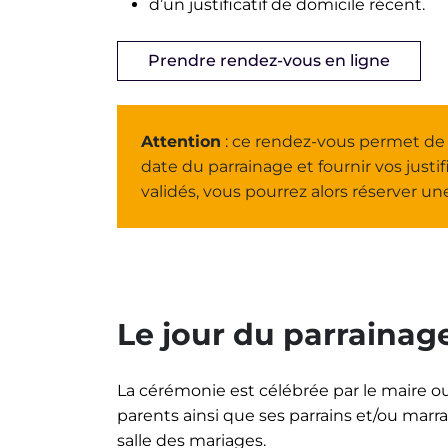
d’un justificatif de domicile récent.
Prendre rendez-vous en ligne
Attention
: ce rendez-vous permet de re
date du parrainage et fournir vos justific
validés, vous pourrez alors réserver un
Le jour du parrainage
La cérémonie est célébrée par le maire ou
parents ainsi que ses parrains et/ou mar
salle des mariages.