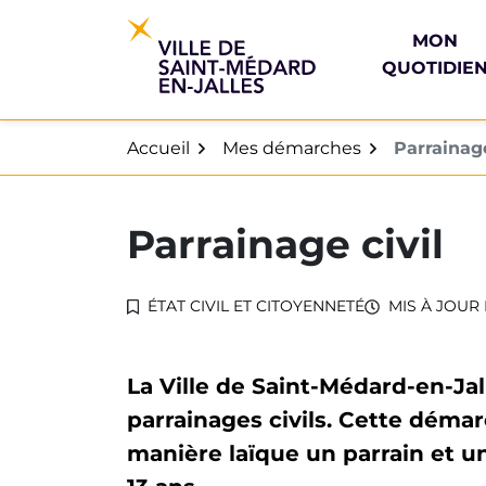
Gestion des traceurs
Aller
au
MON
contenu
QUOTIDIE
Accueil
Mes démarches
Parrainage
Parrainage civil
ÉTAT CIVIL ET CITOYENNETÉ
MIS À JOUR 
La Ville de Saint-Médard-en-Jal
parrainages civils. Cette déma
manière laïque un parrain et u