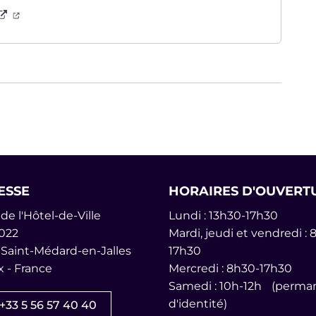
(ouverture dans un nouvel onglet)
ure dans un nouvel onglet)
ales
ESSE
HORAIRES D'OUVERT
de l'Hôtel-de-Ville
Lundi : 13h30-17h30
022
Mardi, jeudi et vendredi : 
 Saint-Médard-en-Jalles
17h30
 - France
Mercredi : 8h30-17h30
am
inkedin
îne Youtube
Samedi : 10h-12h (perman
d'identité)
+33 5 56 57 40 40