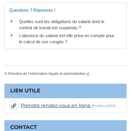
Questions ? Réponses !
Quelles sont les obligations du salarié dont le
contrat de travail est suspendu ?
L’absence du salarié est-elle prise en compte pour
le calcul de ses congés ?
(ouverture dans un nouvel
©
Direction de l’information légale et administrative
Informations complémentaires
LIEN UTILE
Prendre rendez-vous en ligne
(troov.com)
CONTACT