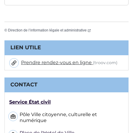
(ouverture dans un nouvel
©
Direction de l’information légale et administrative
Informations complémentaires
LIEN UTILE
Prendre rendez-vous en ligne
(troov.com)
CONTACT
Service État civil
Pôle Ville citoyenne, culturelle et
numérique
Place de l'Hotel de Ville,,