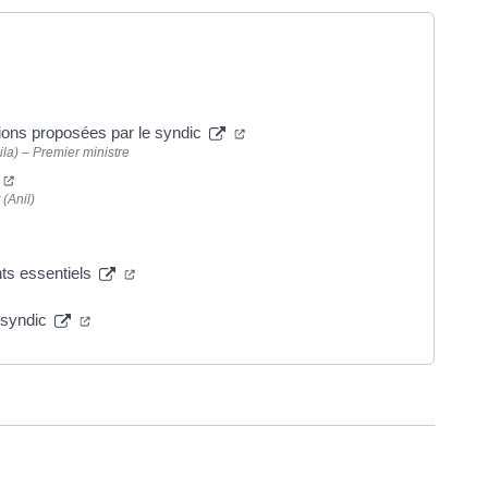
dans un nouvel onglet)
(ouverture dans un nouvel onglet)
ations proposées par le syndic
ila) – Premier ministre
(ouverture dans un nouvel onglet)
(Anil)
ure dans un nouvel onglet)
(ouverture dans un nouvel onglet)
nts essentiels
(ouverture dans un nouvel onglet)
e syndic
ure dans un nouvel onglet)