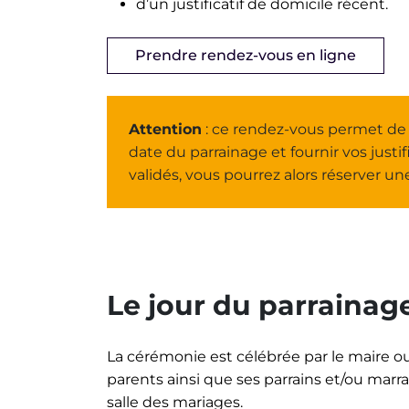
d’un justificatif de domicile récent.
Prendre rendez-vous en ligne
Attention
: ce rendez-vous permet de re
date du parrainage et fournir vos justific
validés, vous pourrez alors réserver un
Le jour du parrainage
La cérémonie est célébrée par le maire ou
parents ainsi que ses parrains et/ou mar
salle des mariages.