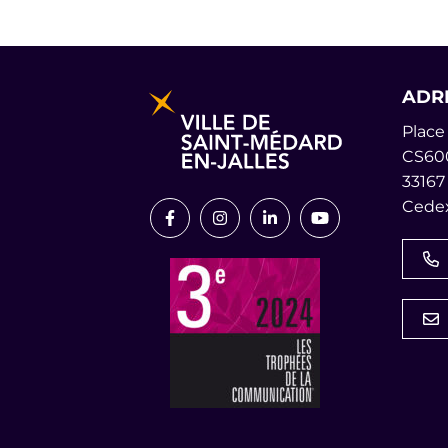
Informations pratiques et lég
ADR
Place 
CS60
33167
Cedex
Lien vers le compte Facebook
Lien vers le compte Instagr
Lien vers le compte L
Lien vers la cha