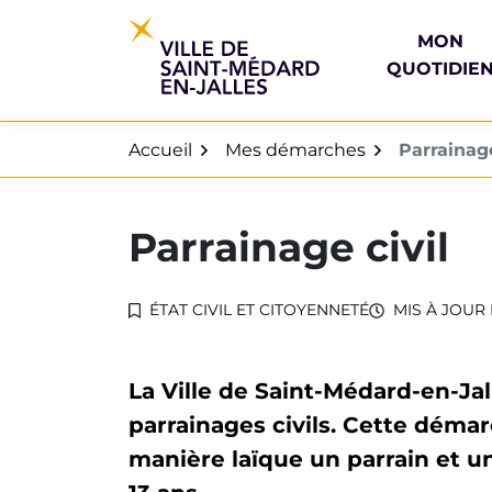
Gestion des traceurs
Aller
au
MON
contenu
QUOTIDIE
Accueil
Mes démarches
Parrainage
Parrainage civil
ÉTAT CIVIL ET CITOYENNETÉ
MIS À JOUR 
La Ville de Saint-Médard-en-Jal
parrainages civils. Cette déma
manière laïque un parrain et u