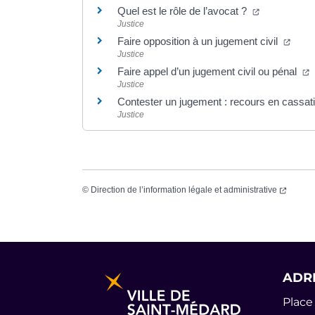
(ouverture d
Quel est le rôle de l’avocat ?
Justice
(ouve
Faire opposition à un jugement civil
Justice
(
Faire appel d’un jugement civil ou pénal
Justice
Contester un jugement : recours en cassat
Justice
(ouvert
©
Direction de l’information légale et administrative
Informations pratiques et lég
ADR
Place 