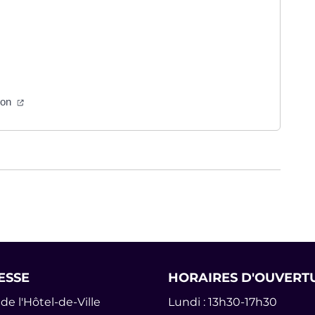
ans un nouvel onglet)
rture dans un nouvel onglet)
ouverture dans un nouvel onglet)
(ouverture dans un nouvel onglet)
ion
ure dans un nouvel onglet)
ales
ESSE
HORAIRES D'OUVERT
de l'Hôtel-de-Ville
Lundi : 13h30-17h30