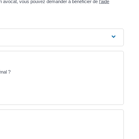
un avocat, vous pouvez demander à bénéficier de
l’aide
énal ?
ouverture dans un nouvel onglet)