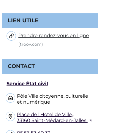
Informations complémentair
LIEN UTILE
Prendre rendez-vous en ligne
(troov.com)
CONTACT
Service État civil
Pôle Ville citoyenne, culturelle
et numérique
Place de l'Hotel de Ville,,
(ouverture dans 
33160 Saint-Médard-en-Jalles
05 56 57 40 32