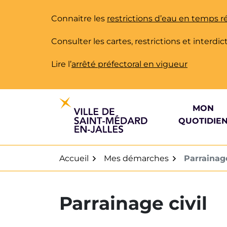
Gestion des traceurs
Aller
au
Connaitre les
restrictions d’eau en temps r
contenu
Consulter les cartes, restrictions et interd
Lire l’
arrêté préfectoral en vigueur
MON
QUOTIDIE
Accueil
Mes démarches
Parrainage
Parrainage civil