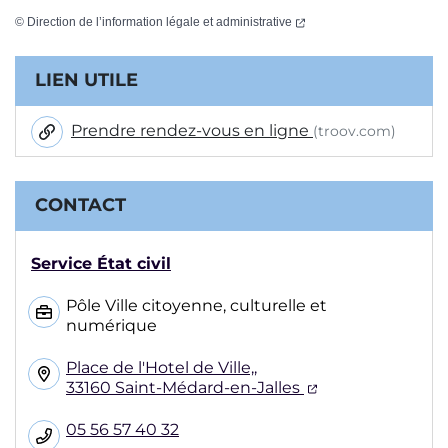
(ouverture dans un nouvel
©
Direction de l’information légale et administrative
Informations complémentaires
LIEN UTILE
Prendre rendez-vous en ligne
(troov.com)
CONTACT
Service État civil
Pôle Ville citoyenne, culturelle et
numérique
Place de l'Hotel de Ville,,
(ouverture dans
33160 Saint-Médard-en-Jalles
05 56 57 40 32