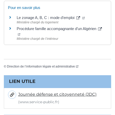
Pour en savoir plus
(ouverture dans un
Le zonage A, B, C : mode d’emploi
Ministère chargé du logement
Procédure famille accompagnante d’un Algérien
(ouverture dans un nouvel onglet)
Ministère chargé de l’intérieur
(ouverture dans un nouvel
©
Direction de l’information légale et administrative
Informations complémentaires
LIEN UTILE
Journée défense et citoyenneté (JDC)
(www.service-public.fr)