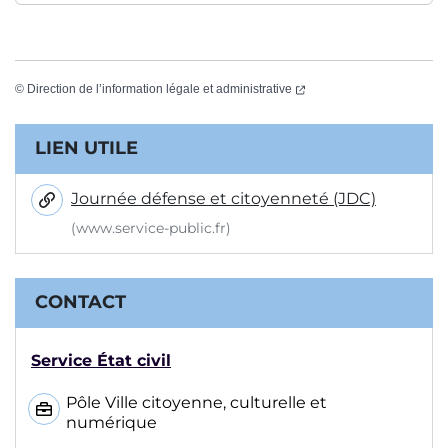
(ouverture dans un nouvel
©
Direction de l’information légale et administrative
Informations complémentaires
LIEN UTILE
Journée défense et citoyenneté (JDC)
(www.service-public.fr)
CONTACT
Service État civil
Pôle Ville citoyenne, culturelle et
numérique