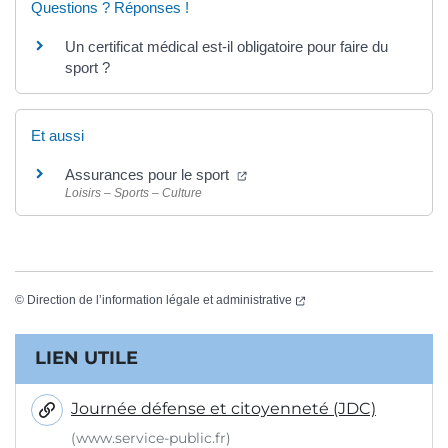
Questions ? Réponses !
Un certificat médical est-il obligatoire pour faire du
sport ?
Et aussi
(ouverture dans un nouvel ongl
Assurances pour le sport
Loisirs – Sports – Culture
(ouverture dans un nouvel
©
Direction de l’information légale et administrative
Informations complémentaires
LIEN UTILE
Journée défense et citoyenneté (JDC)
(www.service-public.fr)