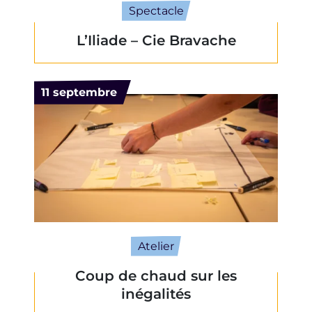
Spectacle
L’Iliade – Cie Bravache
Le
11
septembre
Atelier
Coup de chaud sur les
inégalités