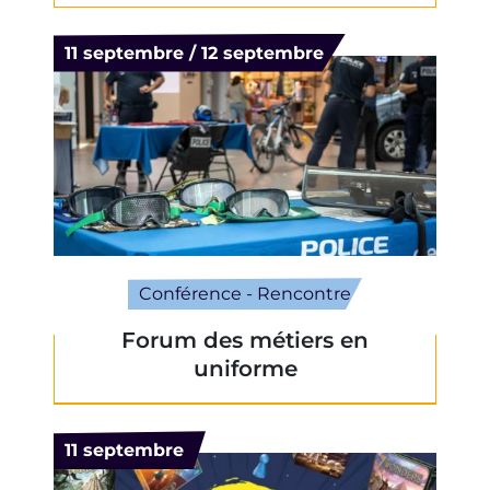
Du
11
septembre
/
12
septembre
Conférence - Rencontre
Forum des métiers en
uniforme
Le
11
septembre