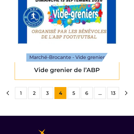
Marché-Brocante - Vide grenier
Vide grenier de l’ABP
1
2
3
4
5
6
…
13
Page précédente
Pag
Informations pratiques et légales