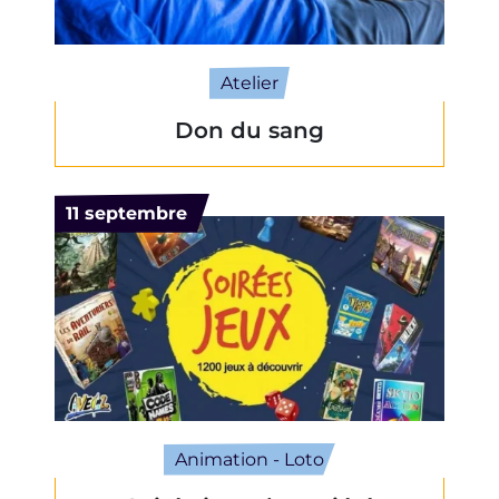
Atelier
Don du sang
Le
11
septembre
Animation - Loto