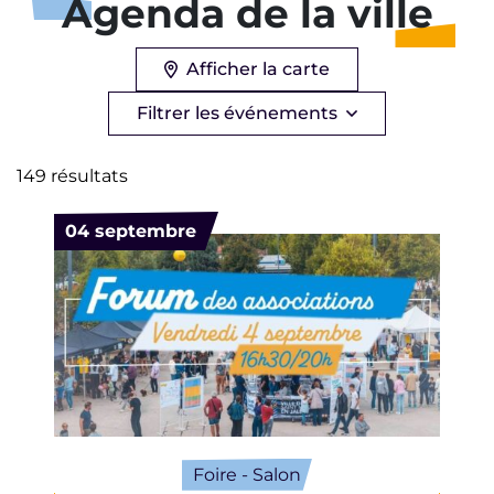
Agenda de la ville
Afficher la carte
Filtrer les événements
Filtrer les open agenda
Liste des open agenda
149 résultats
Le
04
septembre
Foire - Salon