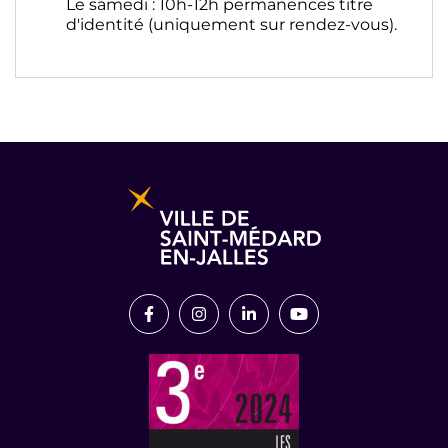
Le samedi : 10h-12h permanences titre
d'identité (uniquement sur rendez-vous).
Informations pratiques et légales
Lien vers le compte Facebook
Lien vers le compte Instagram
Lien vers le compte Link
Lien vers la chaîn