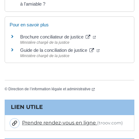
à l’amiable ?
Pour en savoir plus
(ouverture dans un no
Brochure conciliateur de justice
Ministère chargé de la justice
(ouverture dans un 
Guide de la conciliation de justice
Ministère chargé de la justice
(ouverture dans un nouvel
©
Direction de l’information légale et administrative
Informations complémentaires
LIEN UTILE
Prendre rendez-vous en ligne
(troov.com)